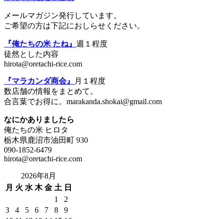
メールマガジン発行しています。
ご希望の方は下記におしらせください。
『俺たちの米 たね』
週１程度
徒然とした内容
hirota@oretachi-rice.com
『マラカンダ商会』
月１程度
数店舗の情報をまとめて。
合言葉でお得に。marakanda.shokai@gmail.com
なにかありましたら
俺たちの米 ヒロタ
栃木県鹿沼市油田町 930
090-1852-6479
hirota@oretachi-rice.com
2026年8月
月
火
水
木
金
土
日
1
2
3
4
5
6
7
8
9