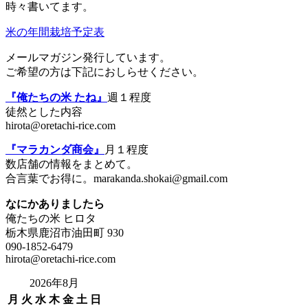
時々書いてます。
米の年間栽培予定表
メールマガジン発行しています。
ご希望の方は下記におしらせください。
『俺たちの米 たね』
週１程度
徒然とした内容
hirota@oretachi-rice.com
『マラカンダ商会』
月１程度
数店舗の情報をまとめて。
合言葉でお得に。marakanda.shokai@gmail.com
なにかありましたら
俺たちの米 ヒロタ
栃木県鹿沼市油田町 930
090-1852-6479
hirota@oretachi-rice.com
2026年8月
月
火
水
木
金
土
日