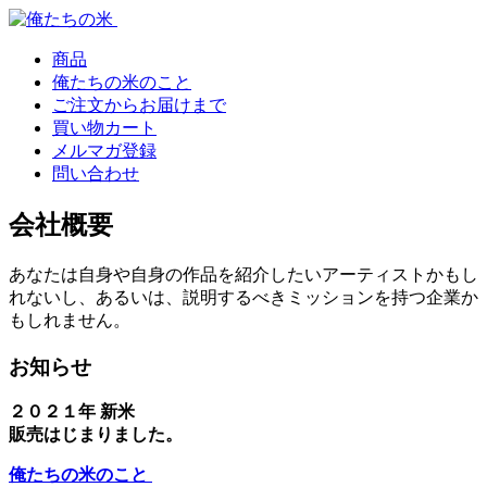
Skip
Skip
to
to
navigation
content
商品
俺たちの米のこと
ご注文からお届けまで
買い物カート
メルマガ登録
問い合わせ
会社概要
あなたは自身や自身の作品を紹介したいアーティストかもし
れないし、あるいは、説明するべきミッションを持つ企業か
もしれません。
お知らせ
２０２１年 新米
販売はじまりました。
俺たちの米のこと