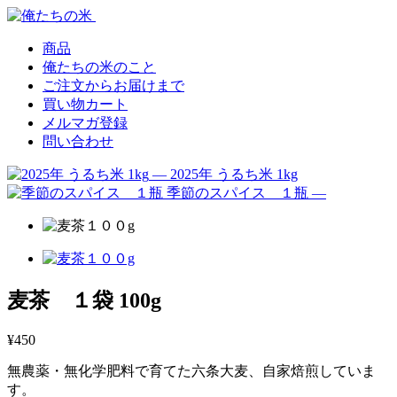
Skip
Skip
to
to
navigation
content
商品
俺たちの米のこと
ご注文からお届けまで
買い物カート
メルマガ登録
問い合わせ
— 2025年 うるち米 1kg
季節のスパイス １瓶 —
麦茶 １袋 100g
¥
450
無農薬・無化学肥料で育てた六条大麦、自家焙煎していま
す。