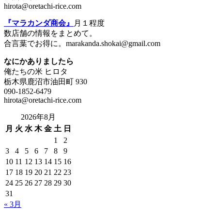
hirota@oretachi-rice.com
『マラカンダ商会』
月１程度
数店舗の情報をまとめて。
合言葉でお得に。marakanda.shokai@gmail.com
なにかありましたら
俺たちの米 ヒロタ
栃木県鹿沼市油田町 930
090-1852-6479
hirota@oretachi-rice.com
2026年8月
月
火
水
木
金
土
日
1
2
3
4
5
6
7
8
9
10
11
12
13
14
15
16
17
18
19
20
21
22
23
24
25
26
27
28
29
30
31
« 3月