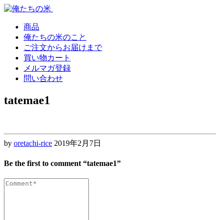
Skip
Skip
to
to
navigation
content
商品
俺たちの米のこと
ご注文からお届けまで
買い物カート
メルマガ登録
問い合わせ
tatemae1
by
oretachi-rice
2019年2月7日
Be the first to comment “tatemae1”
Comment