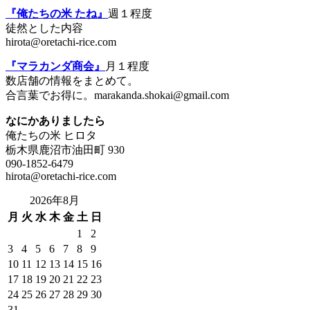
『俺たちの米 たね』
週１程度
徒然とした内容
hirota@oretachi-rice.com
『マラカンダ商会』
月１程度
数店舗の情報をまとめて。
合言葉でお得に。marakanda.shokai@gmail.com
なにかありましたら
俺たちの米 ヒロタ
栃木県鹿沼市油田町 930
090-1852-6479
hirota@oretachi-rice.com
2026年8月
月
火
水
木
金
土
日
1
2
3
4
5
6
7
8
9
10
11
12
13
14
15
16
17
18
19
20
21
22
23
24
25
26
27
28
29
30
31