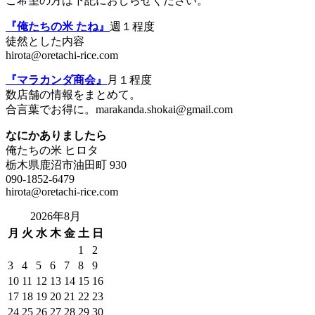
ご希望の方は下記におしらせください。
『俺たちの米 たね』
週１程度
徒然とした内容
hirota@oretachi-rice.com
『マラカンダ商会』
月１程度
数店舗の情報をまとめて。
合言葉でお得に。marakanda.shokai@gmail.com
なにかありましたら
俺たちの米 ヒロタ
栃木県鹿沼市油田町 930
090-1852-6479
hirota@oretachi-rice.com
2026年8月
月
火
水
木
金
土
日
1
2
3
4
5
6
7
8
9
10
11
12
13
14
15
16
17
18
19
20
21
22
23
24
25
26
27
28
29
30