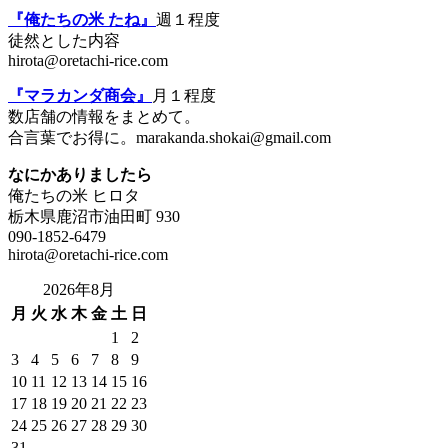
『俺たちの米 たね』
週１程度
徒然とした内容
hirota@oretachi-rice.com
『マラカンダ商会』
月１程度
数店舗の情報をまとめて。
合言葉でお得に。marakanda.shokai@gmail.com
なにかありましたら
俺たちの米 ヒロタ
栃木県鹿沼市油田町 930
090-1852-6479
hirota@oretachi-rice.com
2026年8月
月
火
水
木
金
土
日
1
2
3
4
5
6
7
8
9
10
11
12
13
14
15
16
17
18
19
20
21
22
23
24
25
26
27
28
29
30
31