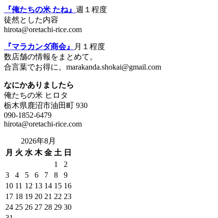
『俺たちの米 たね』
週１程度
徒然とした内容
hirota@oretachi-rice.com
『マラカンダ商会』
月１程度
数店舗の情報をまとめて。
合言葉でお得に。marakanda.shokai@gmail.com
なにかありましたら
俺たちの米 ヒロタ
栃木県鹿沼市油田町 930
090-1852-6479
hirota@oretachi-rice.com
2026年8月
月
火
水
木
金
土
日
1
2
3
4
5
6
7
8
9
10
11
12
13
14
15
16
17
18
19
20
21
22
23
24
25
26
27
28
29
30
31