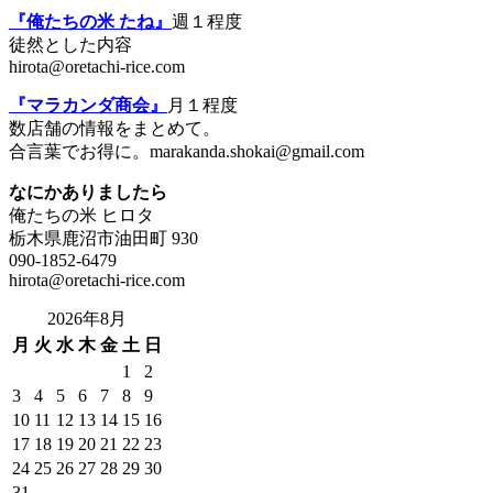
『俺たちの米 たね』
週１程度
徒然とした内容
hirota@oretachi-rice.com
『マラカンダ商会』
月１程度
数店舗の情報をまとめて。
合言葉でお得に。marakanda.shokai@gmail.com
なにかありましたら
俺たちの米 ヒロタ
栃木県鹿沼市油田町 930
090-1852-6479
hirota@oretachi-rice.com
2026年8月
月
火
水
木
金
土
日
1
2
3
4
5
6
7
8
9
10
11
12
13
14
15
16
17
18
19
20
21
22
23
24
25
26
27
28
29
30
31