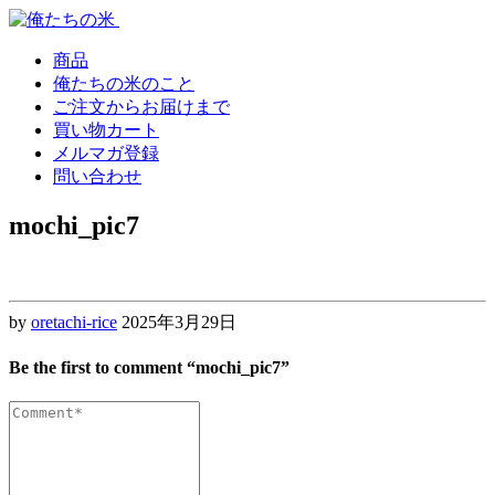
Skip
Skip
to
to
navigation
content
商品
俺たちの米のこと
ご注文からお届けまで
買い物カート
メルマガ登録
問い合わせ
mochi_pic7
by
oretachi-rice
2025年3月29日
Be the first to comment “mochi_pic7”
Comment