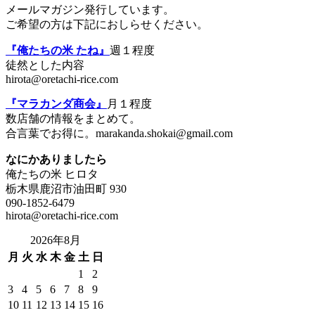
メールマガジン発行しています。
ご希望の方は下記におしらせください。
『俺たちの米 たね』
週１程度
徒然とした内容
hirota@oretachi-rice.com
『マラカンダ商会』
月１程度
数店舗の情報をまとめて。
合言葉でお得に。marakanda.shokai@gmail.com
なにかありましたら
俺たちの米 ヒロタ
栃木県鹿沼市油田町 930
090-1852-6479
hirota@oretachi-rice.com
2026年8月
月
火
水
木
金
土
日
1
2
3
4
5
6
7
8
9
10
11
12
13
14
15
16