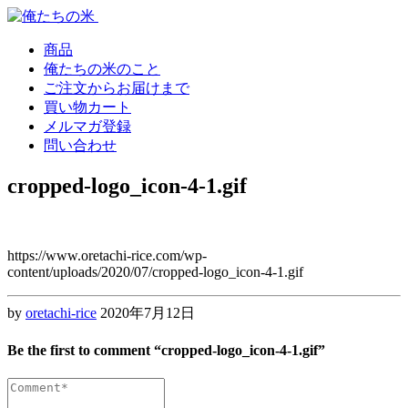
Skip
Skip
to
to
navigation
content
商品
俺たちの米のこと
ご注文からお届けまで
買い物カート
メルマガ登録
問い合わせ
cropped-logo_icon-4-1.gif
https://www.oretachi-rice.com/wp-
content/uploads/2020/07/cropped-logo_icon-4-1.gif
by
oretachi-rice
2020年7月12日
Be the first to comment “cropped-logo_icon-4-1.gif”
Comment